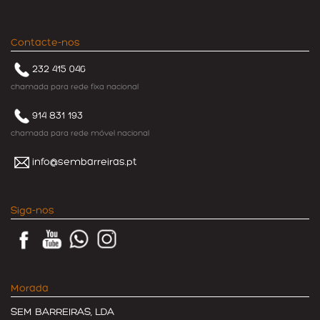
Contacte-nos
232 415 046
chamada para rede fixa nacional
914 831 193
chamada para rede móvel nacional
info@sembarreiras.pt
Siga-nos
Morada
SEM BARREIRAS, LDA